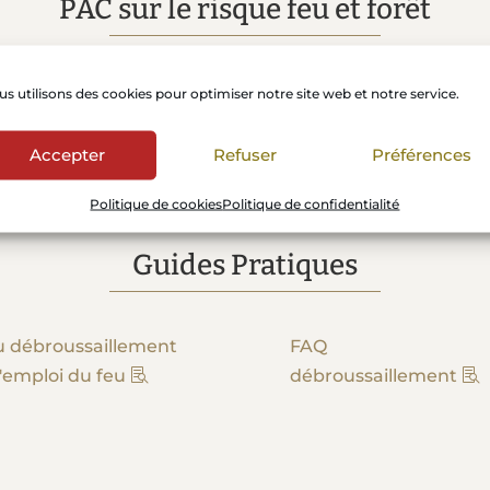
PAC sur le risque feu et forêt
LEA LUSSAN
Annexe1 définitions
s utilisons des cookies pour optimiser notre site web et notre service.
Accepter
Refuser
Préférences
Politique de cookies
Politique de confidentialité
Guides Pratiques
 débroussaillement
FAQ
l'emploi du feu
débroussaillement